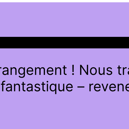
rangement ! Nous tra
antastique – revene