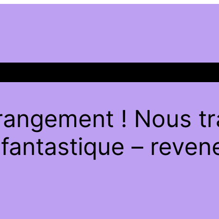
rangement ! Nous tra
antastique – revene