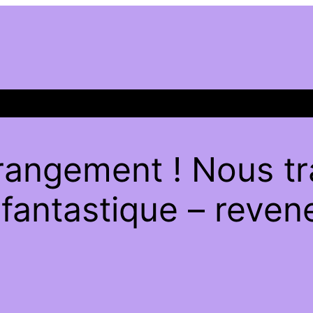
rangement ! Nous tra
antastique – revene