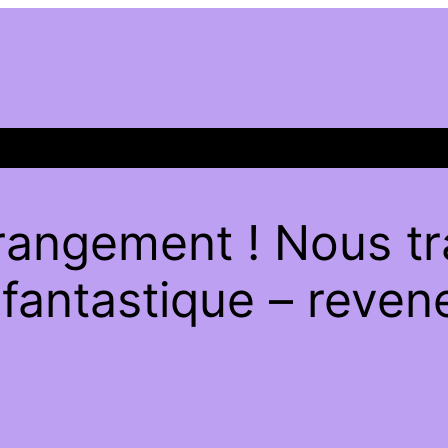
rangement ! Nous tra
antastique – revene