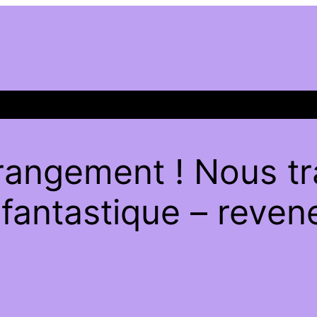
rangement ! Nous tra
antastique – revene