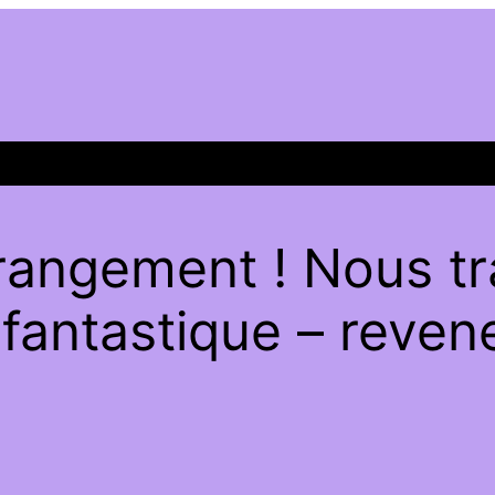
rangement ! Nous tra
antastique – revene