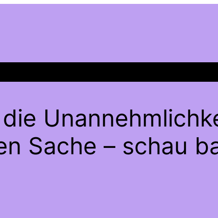
 die Unannehmlichke
gen Sache – schau ba