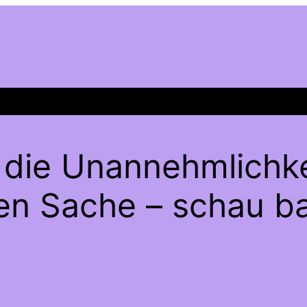
 die Unannehmlichke
gen Sache – schau ba