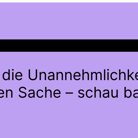
 die Unannehmlichke
gen Sache – schau ba