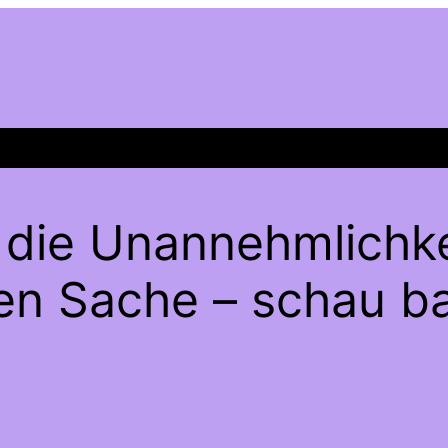
 die Unannehmlichke
gen Sache – schau ba