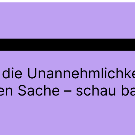
 die Unannehmlichke
gen Sache – schau ba