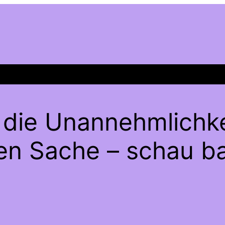
 die Unannehmlichke
gen Sache – schau ba