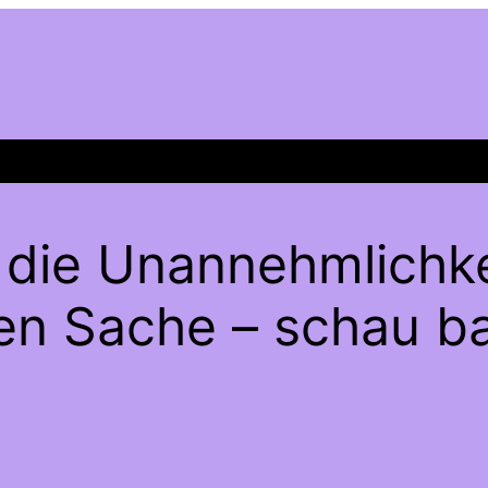
 die Unannehmlichke
gen Sache – schau ba