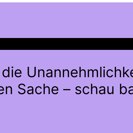
 die Unannehmlichke
gen Sache – schau ba