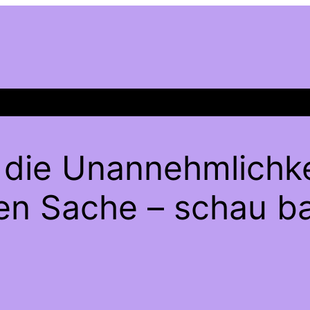
 die Unannehmlichke
gen Sache – schau ba