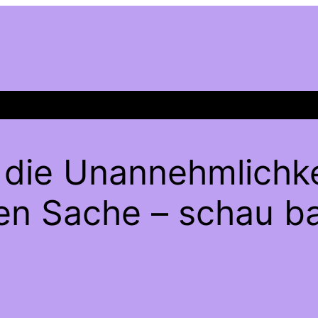
 die Unannehmlichke
gen Sache – schau ba