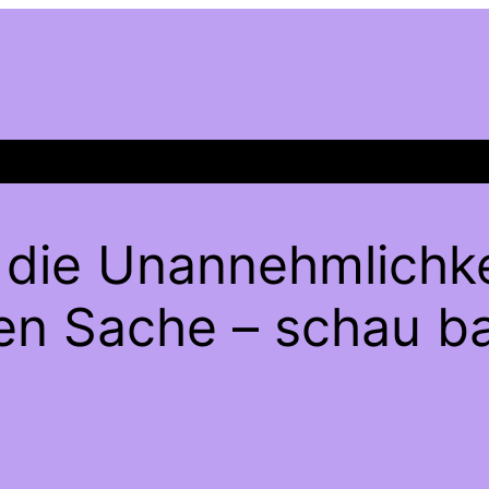
 die Unannehmlichke
gen Sache – schau ba