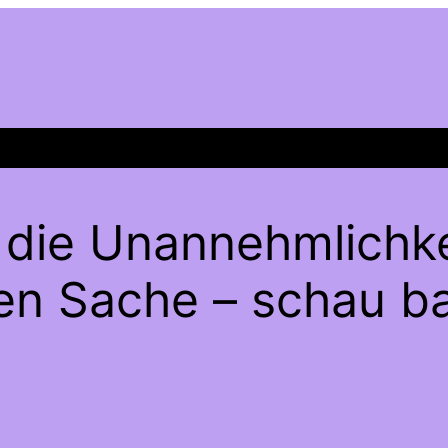
 die Unannehmlichke
gen Sache – schau ba